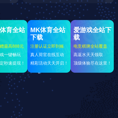
熊猫体育-熊猫体育(中国)官方网站后端系统实时巡
检，迅速识别并应对潜在安全风险。