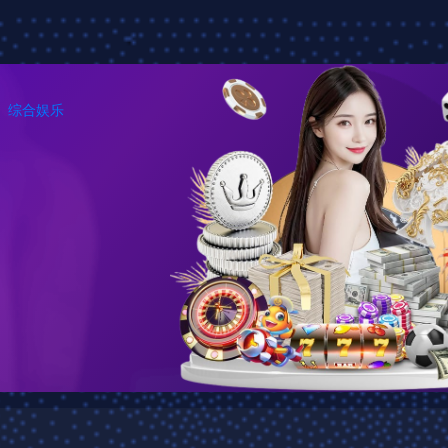
App
关于我们
体育动态
熊猫体育官网 App 功能亮点
随时随地，掌握熊猫体育-熊猫体育(中国)官方网站精彩赛事脉动
互动社区
聚集热爱体育的用户群体，共享观点与激情。