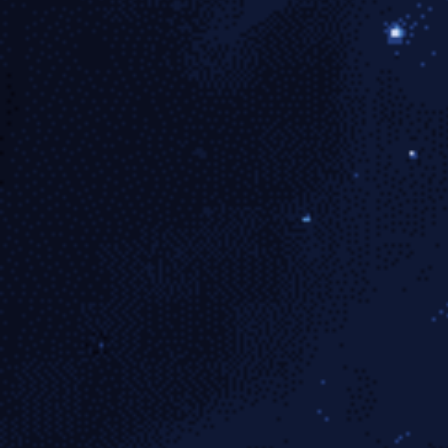
断线重连机制上线，保障赛
基础架构升级，为 熊猫体育
整合熊猫体育-熊猫体
极速体验
操作迅速、无卡顿、启动响应流畅，满足快节奏观
赛需求。