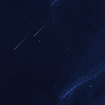
主界面全新设计，内容结构
新增“赛事看板”，赛事趋势
个人中心模块整合优化。
夜间模式自动切换更智能。
支持中英马多语言界面。
v5.8.4 · 2024年11月20日
2024
等级体系上线，解锁个性特
每日任务系统启用，提升用
签到功能优化，内容更有趣
积分商城扩展支持更多品类
推送通知支持多端同步。
v5.7.1 · 2024年7月6日
响应速度提升 35%，页面
优化夜间视觉风格。
修复特定机型页面卡顿问题