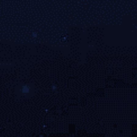
规认证
连续三年用户信赖奖
技术创
/IEC 27001 安全体
熊猫体育-熊猫体育(中国)官方网
表彰平
。
站 保持高活跃度与口碑评分，在
信息整
业内建立稳定口碑。
App下载
关于我们
隐私政策
服务协议
网站地图
合作 / 推荐平台
app下载、登录入口、官方网站、网