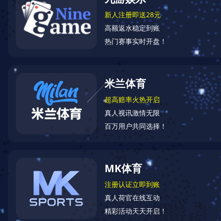
熊猫体育官网以严谨的数据加
银行级加密