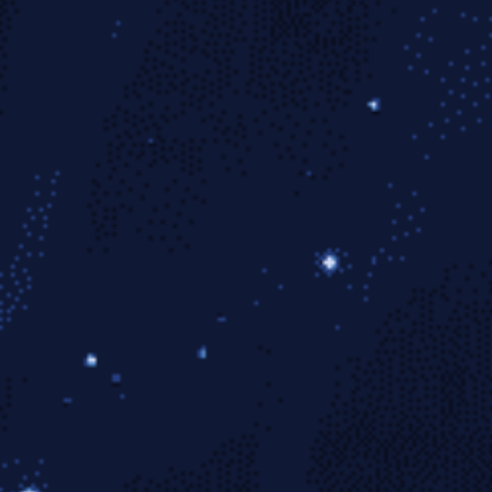
更清晰。
一目了然。
权。
户活跃。
。
。
更丝滑。
。