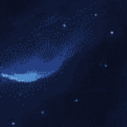
打
官方认证渠道
熊猫体育官网 App 由官方发行，渠道正规，系统稳
定，确保赛事数据一致性与内容安全。